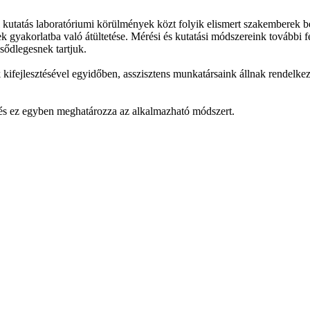
 kutatás laboratóriumi körülmények közt folyik elismert szakemberek b
akorlatba való átültetése. Mérési és kutatási módszereink további fejl
sődlegesnek tartjuk.
 kifejlesztésével egyidőben, asszisztens munkatársaink állnak rendelke
i és ez egyben meghatározza az alkalmazható módszert.