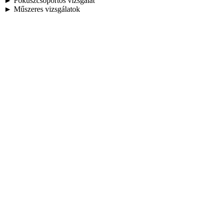
► Fókuszcsoportos vizsgálat
► Műszeres vizsgálatok