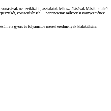
evonásával. nemzetközi tapasztalatok felhasználásával. Másik oldalról
esztését, korszerűsítését ill. partenereink működési környezetének
zésünre a gyors és folyamatos mérési eredmények kialakítására.