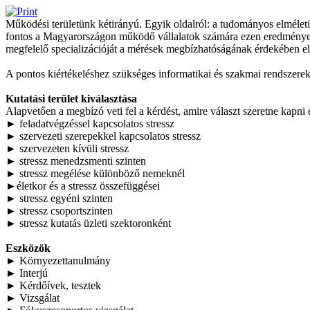
Működési területünk kétirányú. Egyik oldalról: a tudományos elméleti
fontos a Magyarországon működő vállalatok számára ezen eredmények gy
megfelelő specializációját a mérések megbízhatóságának érdekében el
A pontos kiértékeléshez szükséges informatikai és szakmai rendszerek
Kutatási terület kiválasztása
Alapvetően a megbízó veti fel a kérdést, amire választ szeretne kapn
► feladatvégzéssel kapcsolatos stressz
► szervezeti szerepekkel kapcsolatos stressz
► szervezeten kívüli stressz
► stressz menedzsmenti szinten
► stressz megélése különböző nemeknél
►életkor és a stressz összefüggései
► stressz egyéni szinten
► stressz csoportszinten
► stressz kutatás üzleti szektoronként
Eszközök
► Környezettanulmány
► Interjú
► Kérdőívek, tesztek
► Vizsgálat